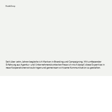
StudioDeep
Seit über zehn Jahren begleite ich Marken in Branding und Campaigning. Mit umfassender
Erfahrung aus Agentur- und Unternehmenskontexten freue ich mich darauf, diese Expertise in
neue Kooperationen einzubringen und gemeinsam wirksame Kommunikation zu gestalten.