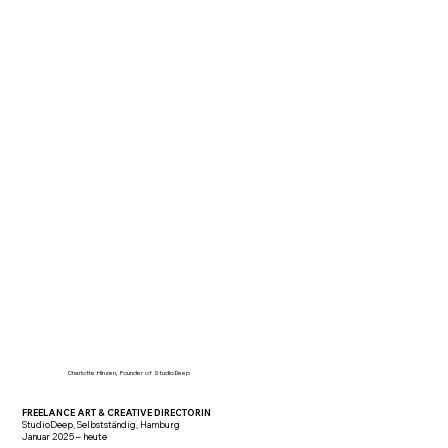
Charlotte Hinzen, Founder of StudioDeep
FREELANCE ART & CREATIVE DIRECTORIN
StudioDeep, Selbstständig, Hamburg
Januar 2025 – heute